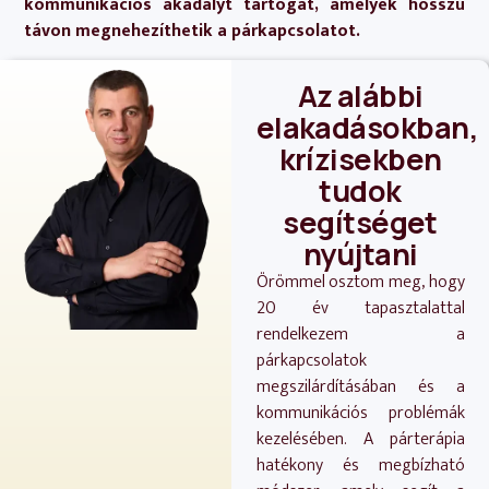
kommunikációs akadályt tartogat, amelyek hosszú
távon megnehezíthetik a párkapcsolatot.
Az alábbi
elakadásokban,
krízisekben
tudok
segítséget
nyújtani
Örömmel osztom meg, hogy
20 év tapasztalattal
rendelkezem a
párkapcsolatok
megszilárdításában és a
kommunikációs problémák
kezelésében. A párterápia
hatékony és megbízható