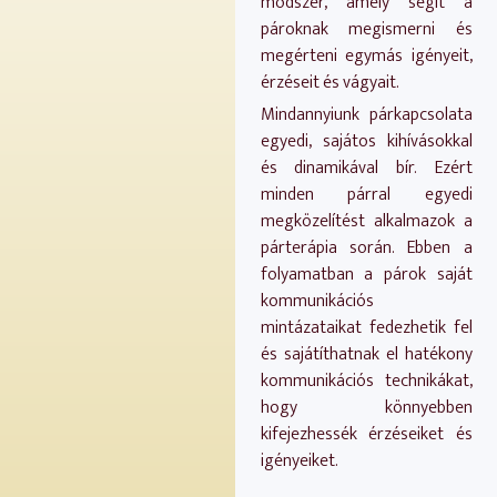
módszer, amely segít a
pároknak megismerni és
megérteni egymás igényeit,
érzéseit és vágyait.
Mindannyiunk párkapcsolata
egyedi, sajátos kihívásokkal
és dinamikával bír. Ezért
minden párral egyedi
megközelítést alkalmazok a
párterápia során. Ebben a
folyamatban a párok saját
kommunikációs
mintázataikat fedezhetik fel
és sajátíthatnak el hatékony
kommunikációs technikákat,
hogy könnyebben
kifejezhessék érzéseiket és
igényeiket.