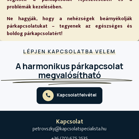
problémák kezelésében.
Ne hagyják, hogy a nehézségek beárnyékolják
párkapcsolatukat – tegyenek az egészséges és
boldog párkapcsolatért!
LÉPJEN KAPCSOLATBA VELEM
A harmonikus párkapcsolat
megvalósítható
Kapcsolatfelvétel
Kapcsolat
petrovszky@kapcsolatspecialista.hu
+36 (70) 675 2535