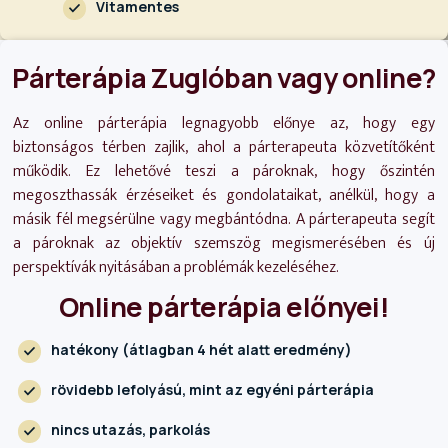
Vitamentes
Párterápia Zuglóban vagy online?
Az online párterápia legnagyobb előnye az, hogy egy
biztonságos térben zajlik, ahol a párterapeuta közvetítőként
működik. Ez lehetővé teszi a pároknak, hogy őszintén
megoszthassák érzéseiket és gondolataikat, anélkül, hogy a
másik fél megsérülne vagy megbántódna. A párterapeuta segít
a pároknak az objektív szemszög megismerésében és új
perspektívák nyitásában a problémák kezeléséhez.
Online párterápia előnyei!
hatékony (átlagban 4 hét alatt eredmény)
rövidebb lefolyású, mint az egyéni párterápia
nincs utazás, parkolás