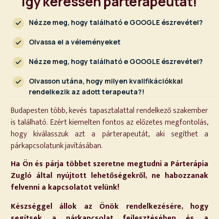
Így keressen párterapeutát!
Nézze meg, hogy található e GOOGLE észrevétel?
Olvassa el a véleményeket
Nézze meg, hogy található e GOOGLE észrevétel?
Olvasson utána, hogy milyen kvalifikációkkal
rendelkezik az adott terapeuta?!
Budapesten több, kevés tapasztalattal rendelkező szakember
is található. Ezért kiemelten fontos az előzetes megfontolás,
hogy kiválasszuk azt a párterapeutát, aki segíthet a
párkapcsolatunk javításában.
Ha Ön és párja többet szeretne megtudni a Párterápia
Zugló által nyújtott lehetőségekről, ne habozzanak
felvenni a kapcsolatot velünk!
Készséggel állok az Önök rendelkezésére, hogy
segítsek a párkapcsolat fejlesztésében és a